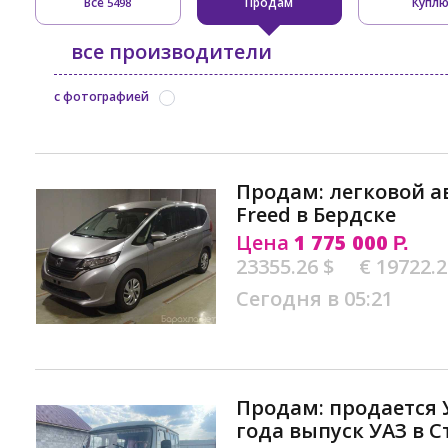
Все
Продам
Купл
5498
все производители
с фотографией
Продам: легковой 
Freed в Бердске
Цена
1 775 000
Р.
23355.26 $
€ 19722.
Сегодня в 05:21
Продам: продается У
года выпуск УАЗ в 