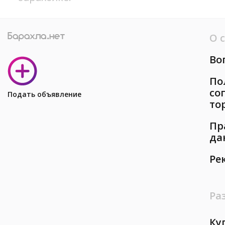
О 
Во
По
со
Подать объявление
то
Пр
да
Ре
Ра
Ку