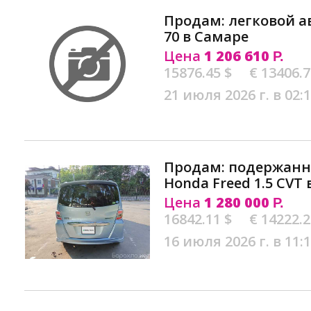
Продам: легковой а
70 в Самаре
Цена
1 206 610
Р.
15876.45 $
€ 13406.
21 июля 2026 г. в 02:
Продам: подержан
Honda Freed 1.5 CVT
Цена
1 280 000
Р.
16842.11 $
€ 14222.
16 июля 2026 г. в 11: