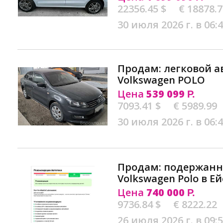
22356.45 $
€ 18878.
30 июля 2026 г. в 06:
Продам: легковой 
Volkswagen POLO
Цена
539 099
Р.
7093.41 $
€ 5989.99
30 июля 2026 г. в 06:
Продам: подержан
Volkswagen Polo в Ей
Цена
740 000
Р.
9736.84 $
€ 8222.22
26 июля 2026 г. в 09: