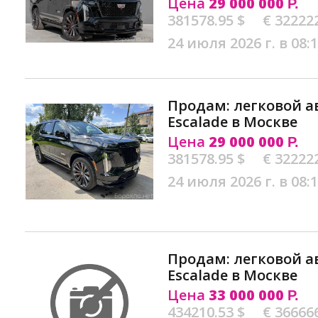
Цена
29 000 000
Р.
381578.95 $
€ 32222
24 июля 2026 г. в 08:
Продам: легковой а
Escalade в Москве
Цена
29 000 000
Р.
381578.95 $
€ 32222
24 июля 2026 г. в 08:
Продам: легковой а
Escalade в Москве
Цена
33 000 000
Р.
434210.53 $
€ 36666