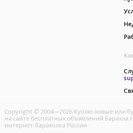
Ус
Не
Ра
Ко
Сл
su
Св
Copyright © 2004—2026 Куплю новые или б
на сайте бесплатных объявлений Барахла
интернет-барахолка России