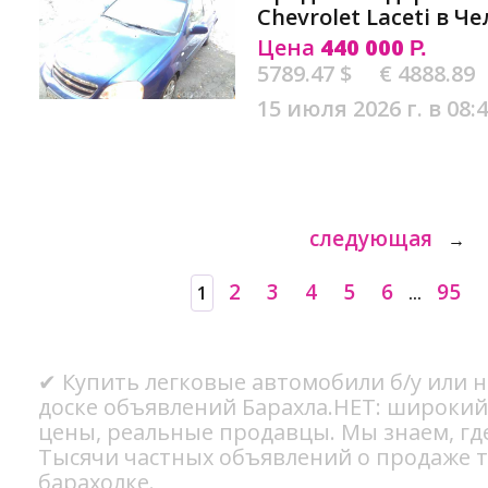
Chevrolet Laceti в Ч
Цена
440 000
Р.
5789.47 $
€ 4888.89
15 июля 2026 г. в 08:
следующая
→
2
3
4
5
6
95
1
...
✔ Купить легковые автомобили б/у или н
доске объявлений Барахла.НЕТ: широки
цены, реальные продавцы. Мы знаем, гд
Тысячи частных объявлений о продаже 
барахолке.