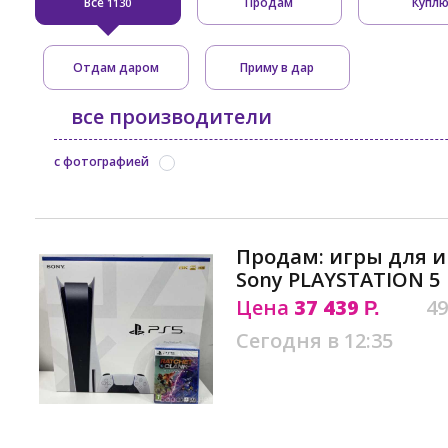
Все
Продам
Купл
1130
Отдам даром
Приму в дар
все производители
с фотографией
Продам: игры для и
Sony PLAYSTATION 5
Цена
37 439
49
Р.
Сегодня в 12:35