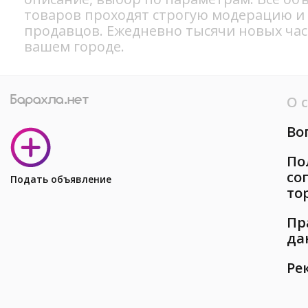
товаров проходят строгую модерацию и
продавцов. Ежедневно тысячи новых ча
вашем городе.
О 
Во
По
со
Подать объявление
то
Пр
да
Ре