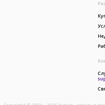
Ра
Ку
Ус
Не
Ра
Ко
Сл
su
Св