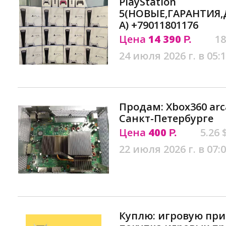
PlayStation
5(НОВЫЕ,ГАРАНТИЯ
А) +79011801176
Цена
14 390
18
Р.
24 июля 2026 г. в 05:
Продам: Xbox360 arc
Санкт-Петербурге
Цена
400
5.26 
Р.
22 июля 2026 г. в 07:
Куплю: игровую при