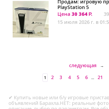
Продам: игровую пр
PlayStation 5
Цена
30 364
39
Р.
15 июля 2026 г. в 01:
следующая
→
2
3
4
5
6
21
1
...
✔ Купить новые или б/у игровые пристав
объявлений Барахла.НЕТ: реальные фото
описание, выбор по параметрам. Все об