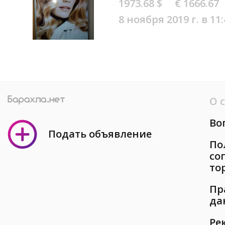
1973.68 $
€ 1666.67
8 ноября 2019 г. в 11:
О 
Во
Подать объявление
По
со
то
Пр
да
Ре