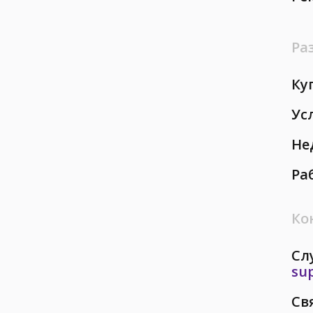
Ра
Ку
Ус
Не
Ра
Ко
Сл
su
Св