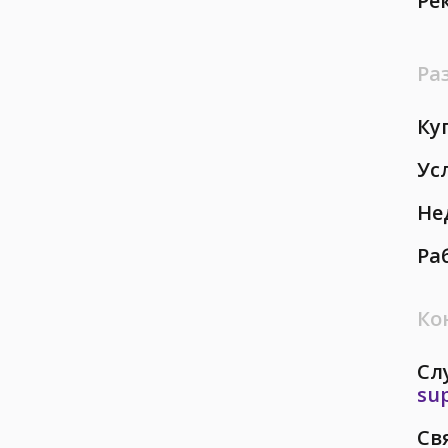
Ре
Ра
Ку
Ус
Не
Ра
Ко
Сл
su
Св