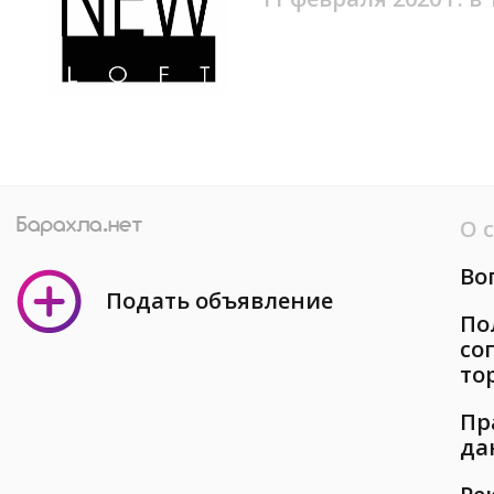
О 
Во
Подать объявление
По
со
то
Пр
да