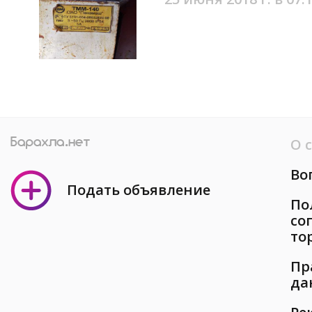
О 
Во
Подать объявление
По
со
то
Пр
да