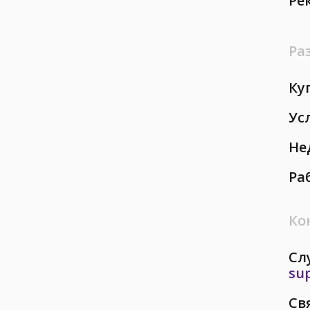
Ре
Ра
Ку
Ус
Не
Ра
Ко
Сл
su
Св