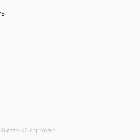
ть
объявлений, барахолка