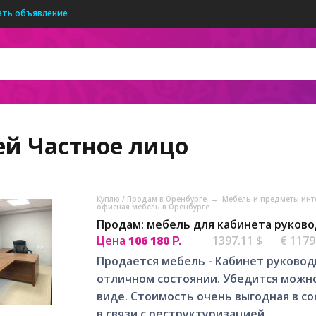
ать объявление
ей
Частное лицо
Куплю / Продам в Оренбурге
→
Мебель и предметы инт
офисная мебель в Оренбурге
Продам: мебель для кабинета руково
Цена
106 180
1397.11 $
€ 1179
Р.
Продается мебель - Кабинет руководи
отличном состоянии. Убедится можно
виде. Стоимость очень выгодная в с
в связи с реструктуризацией...