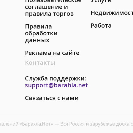
соглашение и
Недвижимос
правила торгов
Работа
Правила
обработки
данных
Реклама на сайте
Контакты
Служба поддержки:
support@barahla.net
Связаться с нами
явлений «Барахла.Нет»
— Вся Россия и зарубежье доска 