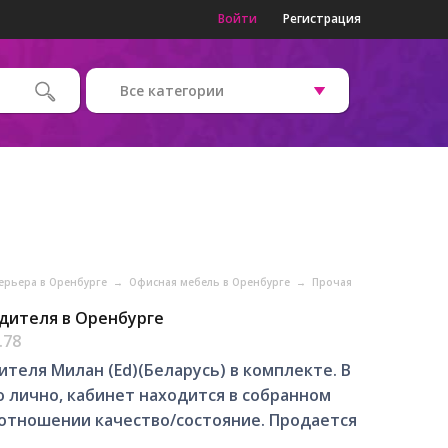
Войти
Регистрация
Все категории
ерьера в Оренбурге
→
Офисная мебель в Оренбурге
→
Прочая
дителя в Оренбурге
.78
теля Милан (Ed)(Беларусь) в комплекте. В
 лично, кабинет находится в собранном
оотношении качество/состояние. Продается