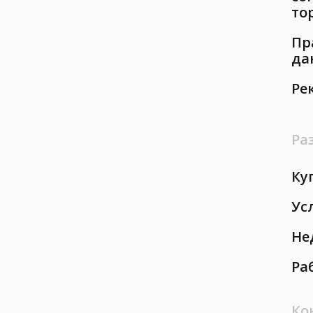
то
Пр
да
Ре
Ра
Ку
Ус
Не
Ра
Ко