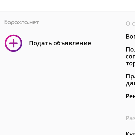
О 
Во
Подать объявление
По
со
то
Пр
да
Ре
Ра
Ку