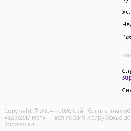
Ус
Не
Ра
Ко
Сл
su
Св
Copyright © 2004—2026
Сайт бесплатных о
«Барахла.Нет»
— Вся Россия и зарубежье д
барахолка