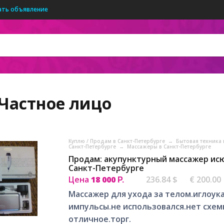
ать объявление
Частное лицо
Куплю / Продам в Санкт-Петербурге
→
Бытовая техника 
Санкт-Петербурге
→
Массажеры в Санкт-Петербурге
Продам: акупунктурный массажер исю
Санкт-Петербурге
Цена
18 000
236.84 $
€ 200.00
Р.
Массажер для ухода за телом.иглоу
импульсы.не использовался.нет схем
отличное.торг.