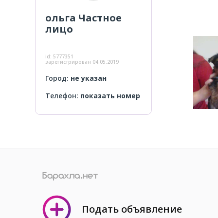
ольга
Частное
лицо
id:
5777351
зарегистрирован
04.05.2019
Город:
не указан
Телефон:
показать номер
Подать объявление