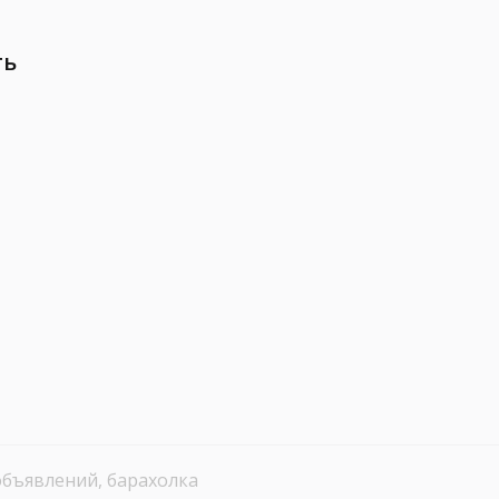
ть
объявлений, барахолка