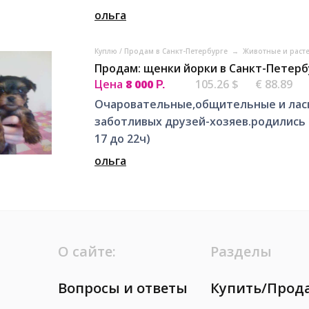
ольга
Куплю / Продам в Санкт-Петербурге
→
Животные и расте
Продам: щенки йорки в Санкт-Петерб
Цена
8 000
105.26 $
€ 88.89
Р.
Очаровательные,общительные и ласк
заботливых друзей-хозяев.родились 
17 до 22ч)
ольга
О сайте:
Разделы
Вопросы и ответы
Купить/Прод