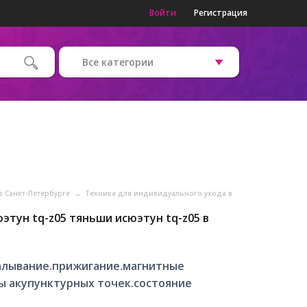
Войти
Регистрация
Все категории
в Санкт-Петербурге
→
Техника для индивидуального ухода в
этун tq-z05 тяньши исюэтун tq-z05 в
калывание.прижигание.магнитные
ы акупунктурных точек.состояние