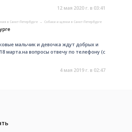
12 мая 2020 г. в 03:41
ния в Санкт-Петербурге
→
Собаки и щенки в Санкт-Петербурге
урге
овые мальчик и девочка ждут добрых и
18 марта.на вопросы отвечу по телефону (с
4 мая 2019 г. в 02:47
ать