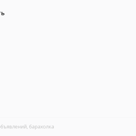
ть
объявлений, барахолка