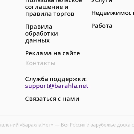
соглашение и
Недвижимос
правила торгов
Работа
Правила
обработки
данных
Реклама на сайте
Контакты
Служба поддержки:
support@barahla.net
Связаться с нами
явлений «Барахла.Нет»
— Вся Россия и зарубежье доска 