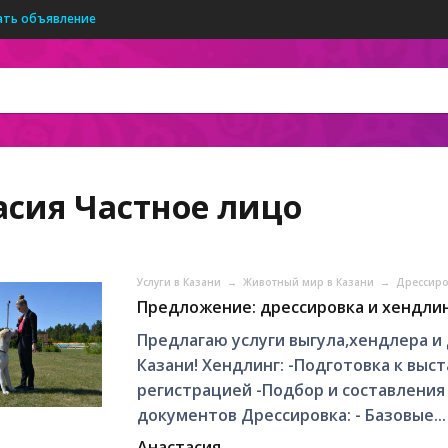
ать объявление
асия
Частное лицо
Услуги в Казани
→
Животный мир в Казани
→
Дрессиро
Предложение: дрессировка и хендлин
Предлагаю услуги выгула,хендлера и
Казани! Хендлинг: -Подготовка к выс
регистрацией -Подбор и составления
документов Дрессировка: - Базовые...
Анастасия