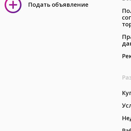
Подать объявление
По
со
то
Пр
да
Ре
Ра
Ку
Ус
Не
Ра