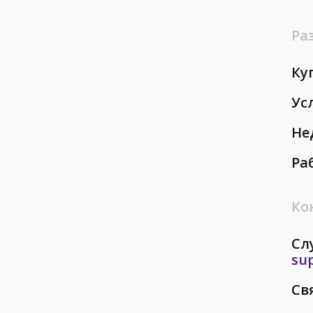
Ра
Ку
Ус
Не
Ра
Ко
Сл
su
Св