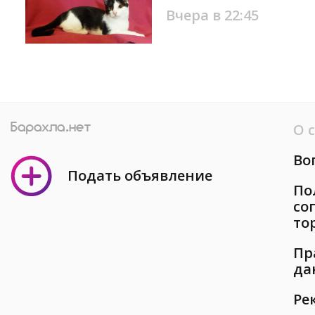
Вчера в 22:45
О 
Во
Подать объявление
По
со
то
Пр
да
Ре