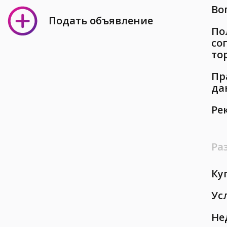
Во
Подать объявление
По
со
то
Пр
да
Ре
Ра
Ку
Ус
Не