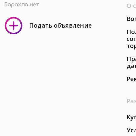
О 
Во
Подать объявление
По
со
то
Пр
да
Ре
Ра
Ку
Ус