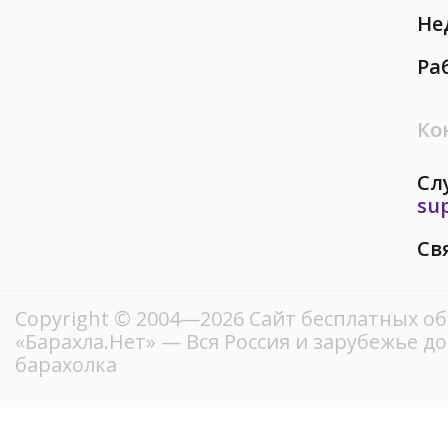
Не
Ра
Ко
Сл
su
Св
Copyright © 2004—2026
Сайт бесплатных о
«Барахла.Нет»
— Вся Россия и зарубежье д
барахолка