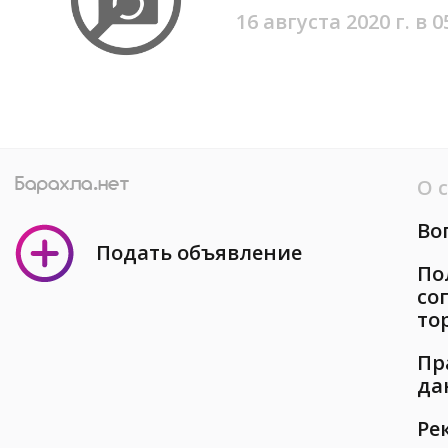
16 августа 2020 г. в 0
О 
Во
Подать объявление
По
со
то
Пр
да
Ре