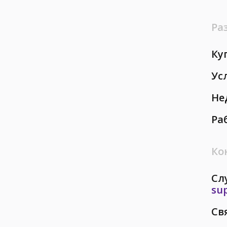
Ра
Ку
Ус
Не
Ра
Ко
Сл
su
Св