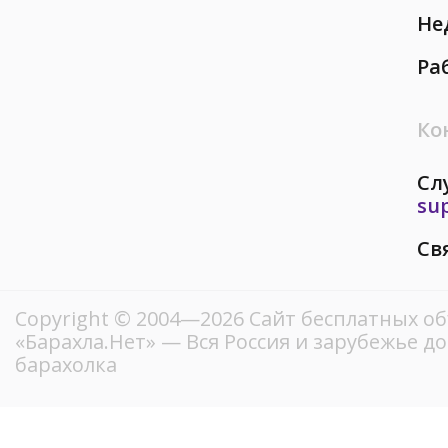
Не
Ра
Ко
Сл
su
Св
Copyright © 2004—2026
Сайт бесплатных о
«Барахла.Нет»
— Вся Россия и зарубежье д
барахолка