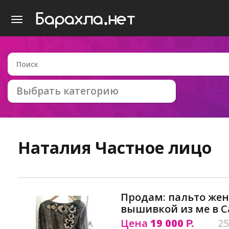
Выбрать категорию
Наталия
Частное лицо
Продам: пальто жен
вышивкой из ме в С
Цена
19 000
25
Р.