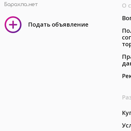
О 
Во
Подать объявление
По
со
то
Пр
да
Ре
Ра
Ку
Ус