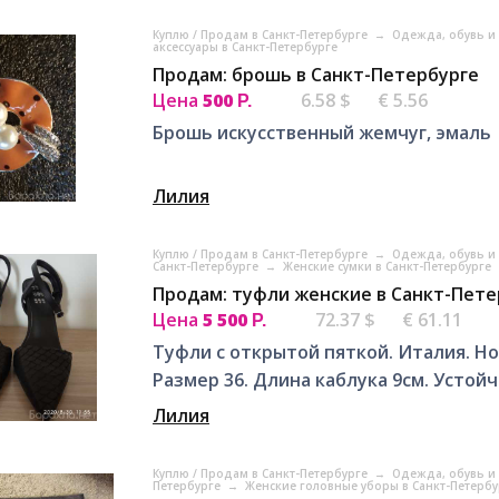
Куплю / Продам в Санкт-Петербурге
→
Одежда, обувь и 
аксессуары в Санкт-Петербурге
Продам: брошь в Санкт-Петербурге
Цена
500
6.58 $
€ 5.56
Р.
Брошь искусственный жемчуг, эмаль
Лилия
Куплю / Продам в Санкт-Петербурге
→
Одежда, обувь и 
Санкт-Петербурге
→
Женские сумки в Санкт-Петербурге
Продам: туфли женские в Санкт-Пете
Цена
5 500
72.37 $
€ 61.11
Р.
Туфли с открытой пяткой. Италия. Но
Размер 36. Длина каблука 9см. Устойч
Лилия
Куплю / Продам в Санкт-Петербурге
→
Одежда, обувь и 
Петербурге
→
Женские головные уборы в Санкт-Петерб