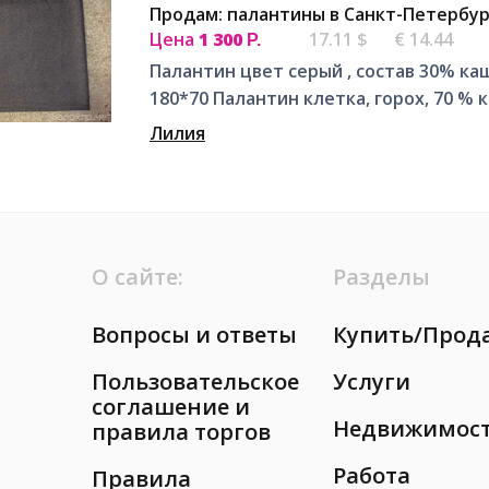
Продам: палантины в Санкт-Петербур
Цена
1 300
17.11 $
€ 14.44
Р.
Палантин цвет серый , состав 30% ка
180*70 Палантин клетка, горох, 70 %
Лилия
О сайте:
Разделы
Вопросы и ответы
Купить/Прод
Пользовательское
Услуги
соглашение и
Недвижимос
правила торгов
Работа
Правила