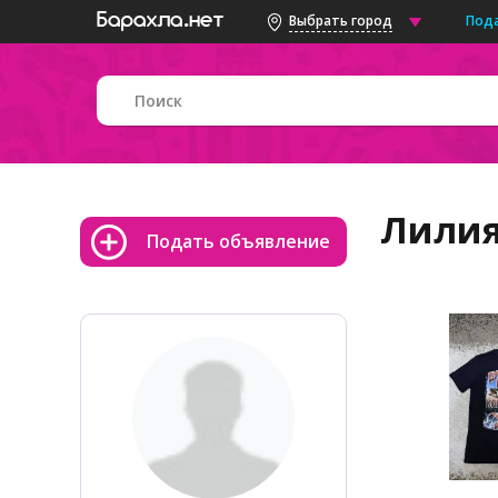
Под
Выбрать город
Лили
Подать объявление