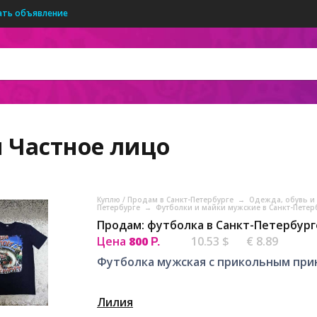
ать объявление
я
Частное лицо
Куплю / Продам в Санкт-Петербурге
→
Одежда, обувь и 
Петербурге
→
Футболки и майки мужские в Санкт-Петер
Продам: футболка в Санкт-Петербург
Цена
800
10.53 $
€ 8.89
Р.
Футболка мужская с прикольным прин
Лилия