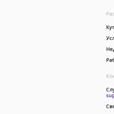
Ра
Ку
Ус
Не
Ра
Ко
Сл
su
Св