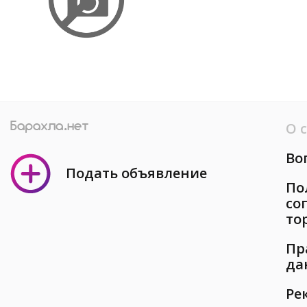
О 
Во
Подать объявление
По
со
то
Пр
да
Ре