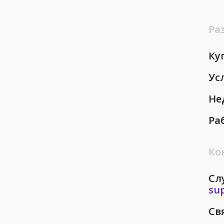
Ра
Ку
Ус
Не
Ра
Ко
Сл
su
Св