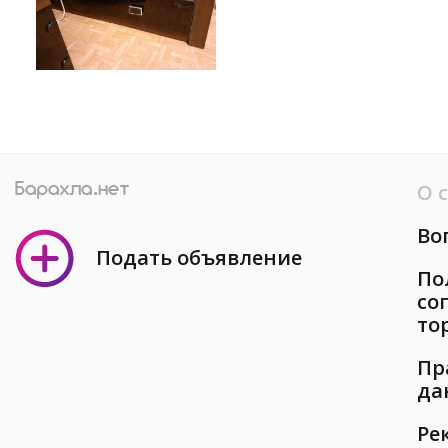
О 
Во
Подать объявление
По
со
то
Пр
да
Ре