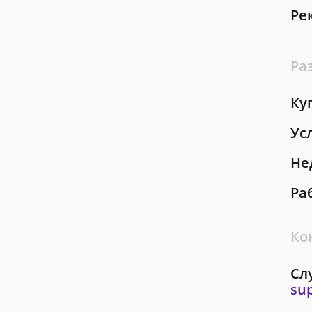
Ре
Ра
Ку
Ус
Не
Ра
Ко
Сл
su