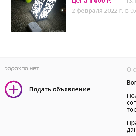
Цена
1 000
13.
Р.
2 февраля 2022 г. в 0
О 
Во
Подать объявление
По
со
то
Пр
да