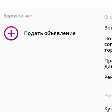
О 
Во
Подать объявление
По
со
то
Пр
да
Ре
Ра
Ку