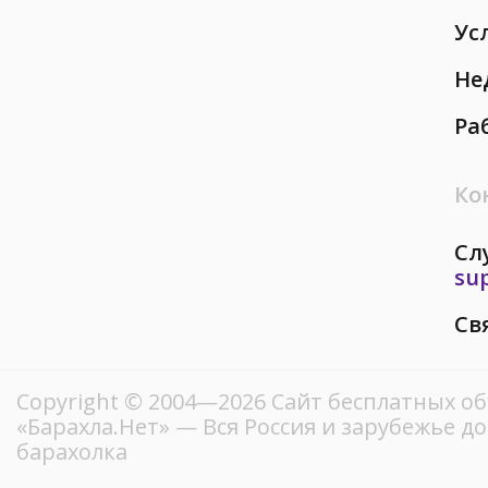
Ус
Не
Ра
Ко
Сл
su
Св
Copyright © 2004—2026
Сайт бесплатных о
«Барахла.Нет»
— Вся Россия и зарубежье д
барахолка