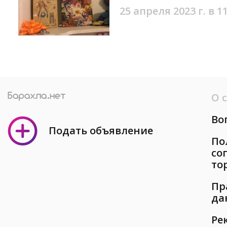
25 апреля 2023 г. в 1
О 
Во
Подать объявление
По
со
то
Пр
да
Ре