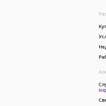
Ра
Ку
Ус
Не
Ра
Ко
Сл
su
Св