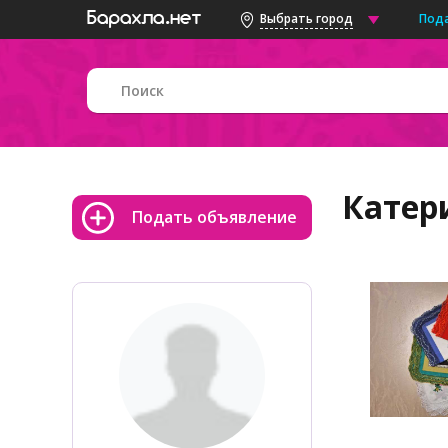
Под
Выбрать город
Катер
Подать объявление