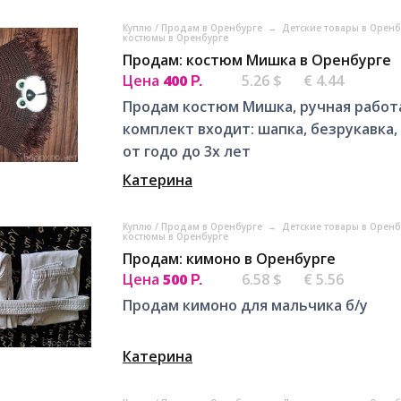
Куплю / Продам в Оренбурге
→
Детские товары в Орен
костюмы в Оренбурге
Продам: костюм Мишка в Оренбурге
Цена
400
5.26 $
€ 4.44
Р.
Продам костюм Мишка, ручная работа
комплект входит: шапка, безрукавка
от годо до 3х лет
Катерина
Куплю / Продам в Оренбурге
→
Детские товары в Орен
костюмы в Оренбурге
Продам: кимоно в Оренбурге
Цена
500
6.58 $
€ 5.56
Р.
Продам кимоно для мальчика б/у
Катерина