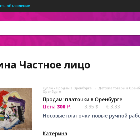
ать объявление
ина
Частное лицо
Куплю / Продам в Оренбурге
→
Детские товары в Орен
Оренбурге
Продам: платочки в Оренбурге
Цена
300
3.95 $
€ 3.33
Р.
Носовые платочки новые ручной раб
Катерина