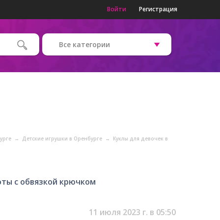
Войти
Регистрация
Все категории
бурге
→
Детские игрушки в Оренбурге
→
Куклы для девочек в
оты с обвязкой крючком
11 июля 2023 г. в 05:50