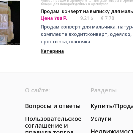
Куплю / Продам в Оренбурге
→
Детские товары в Орен
товары для новорожденных в Оренбурге
Продам: конверт на выписку для мал
Цена
700
9.21 $
€ 7.78
Р.
Продам конверт для мальчика, натура
комплекте входит:конверт, одеялко,
простынка, шапочка
Катерина
О сайте:
Разделы
Вопросы и ответы
Купить/Прод
Пользовательское
Услуги
соглашение и
Недвижимос
правила торгов