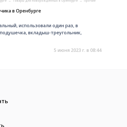
бурге
→
Товары для новорожденных в Оренбурге
→
Прочие
ьчика в Оренбурге
льный, использовали один раз, в
 подушечка, вкладыш-треугольник,
5 июня 2023 г. в 08:44
ать
ть