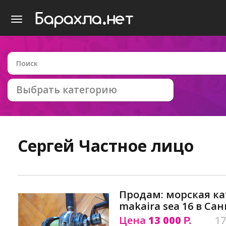
Выбрать категорию
Сергей
Частное лицо
Продам: морская к
makaira sea 16 в Са
Цена
13 000
17
Р.