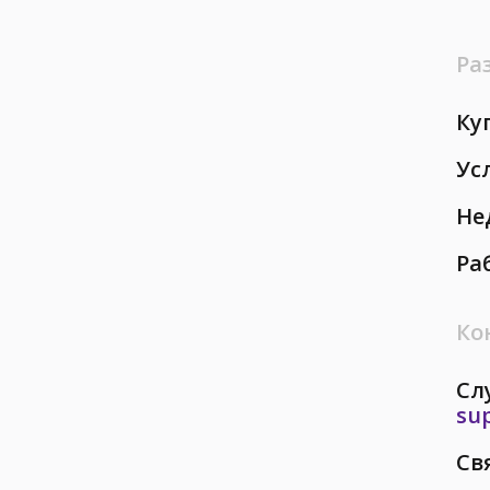
Ра
Ку
Ус
Не
Ра
Ко
Сл
su
Св