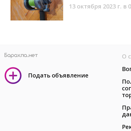
13 октября 2023 г. в 
О 
Во
Подать объявление
По
со
то
Пр
да
Ре