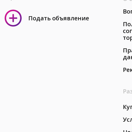
Во
Подать объявление
По
со
то
Пр
да
Ре
Ра
Ку
Ус