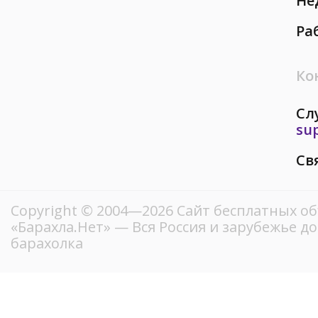
Не
Ра
Ко
Сл
su
Св
Copyright © 2004—2026
Сайт бесплатных о
«Барахла.Нет»
— Вся Россия и зарубежье д
барахолка