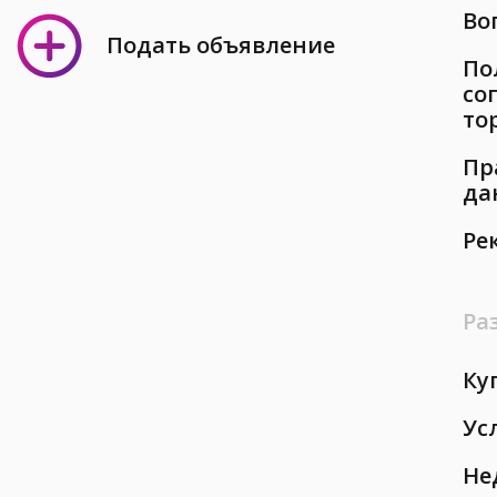
Во
Подать объявление
По
со
то
Пр
да
Ре
Ра
Ку
Ус
Не