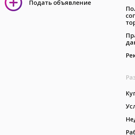
Подать объявление
По
со
то
Пр
да
Ре
Ра
Ку
Ус
Не
Ра