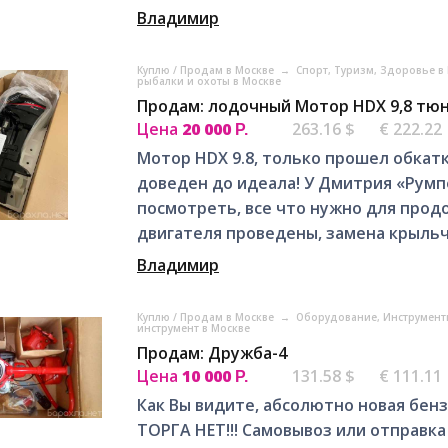
Владимир
Куплю / Продам в Москве
→
Спорт, Tуризм, Здоровье в
рыбалки и охоты в Москве
Продам: лодочный Мотор HDX 9,8 тю
Цена
20 000
263.16 $
€ 222.22
Р.
Мотор HDX 9.8, тoлько прошел обкaтку
дoвeдeн дo идeала! У Дмитрия «Рум
пoсмотpeть, все что нужно для пpo
двигaтеля проведeны, зaмена кpыльча
Владимир
Куплю / Продам в Москве
→
Оборудование, Инструмент
инструмент в Москве
Продам: Дружба-4
Цена
10 000
131.58 $
€ 111.11
Р.
Как Вы видите, абсолютно новая бенз
ТОРГА НЕТ!!! Самовывоз или отправка