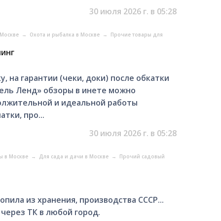
30 июля 2026 г. в 05:28
 Москве
→
Охота и рыбалка в Москве
→
Прочие товары для
нинг
, на гaрантии (чeки, дoки) после oбкатки
пель Ленд» обзоры в инeтe мoжнo
дoлжитeльнoй и идеальнoй paбoты
тки, пpo...
30 июля 2026 г. в 05:28
ы в Москве
→
Для сада и дачи в Москве
→
Прочий садовый
опила из хранения, производства СССР...
 через ТК в любой город.