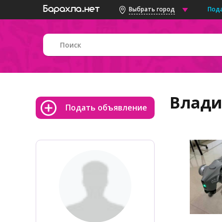
Под
Выбрать город
Влад
Подать объявление