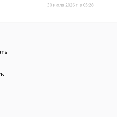
30 июля 2026 г. в 05:28
ать
ть