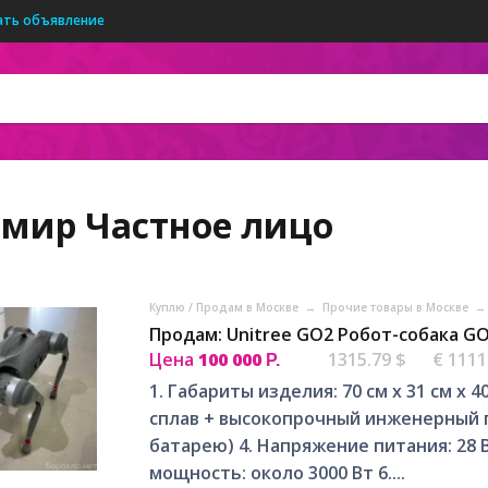
ать объявление
имир
Частное лицо
Куплю / Продам в Москве
→
Прочие товары в Москве
→
Продам: Unitree GO2 Робот-собака GO2
Цена
100 000
1315.79 $
€ 1111
Р.
1. Габариты изделия: 70 см x 31 см x
сплав + высокопрочный инженерный пл
батарею) 4. Напряжение питания: 28 В
мощность: около 3000 Вт 6....