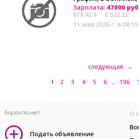
Зарплата:
47000 руб
618.42 $
€ 522.22
11 мая 2026 г. в 08:19
следующая
→
2
3
4
5
6
196
1
...
О 
Во
Подать объявление