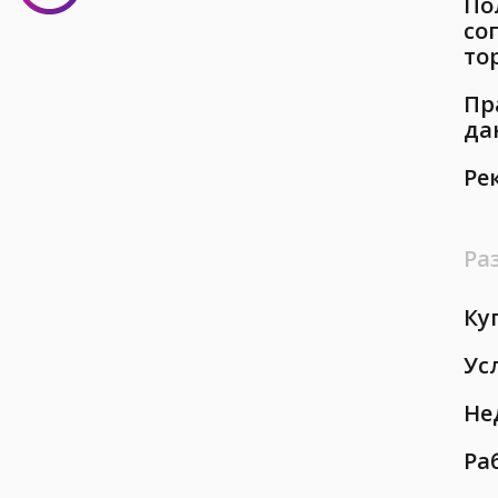
По
со
то
Пр
да
Ре
Ра
Ку
Ус
Не
Ра