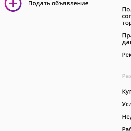
Подать объявление
По
со
то
Пр
да
Ре
Ра
Ку
Ус
Не
Ра