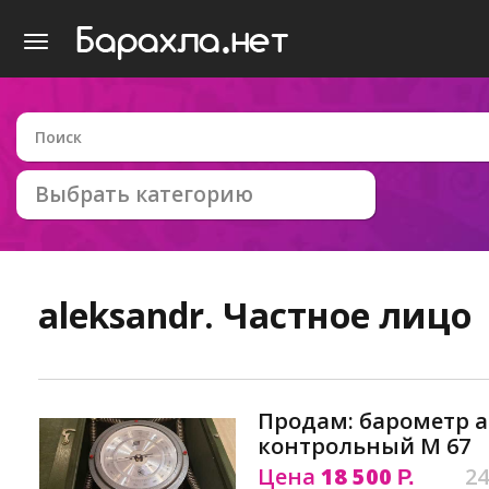
Выбрать категорию
aleksandr.
Частное лицо
Продам: барометр 
контрольный М 67
Цена
18 500
24
Р.