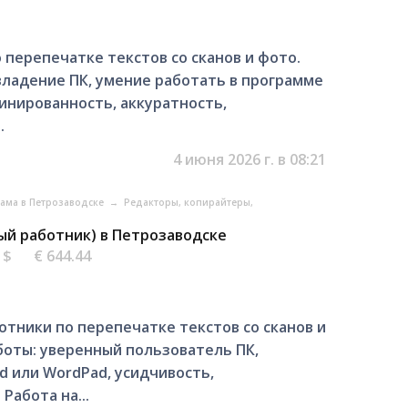
 перепечатке текстов со сканов и фото.
владение ПК, умение работать в программе
линированность, аккуратность,
.
4 июня 2026 г. в 08:21
клама в Петрозаводске
→
Редакторы, копирайтеры,
ый работник) в Петрозаводске
6 $
€ 644.44
тники по перепечатке текстов со сканов и
боты: уверенный пользователь ПК,
d или WordPad, усидчивость,
Работа на...