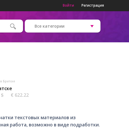
Войти
Регистрация
Все категории
в Братске
атске
4 $
€ 622.22
чатки текстовых материалов из
ная работа, возможно в виде подработки.