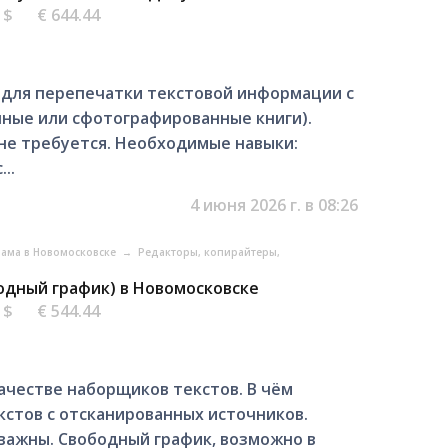
6 $
€ 644.44
 для перепечатки текстовой информации с
нные или сфотографированные книги).
не требуется. Необходимые навыки:
..
4 июня 2026 г. в 08:26
клама в Новомосковске
→
Редакторы, копирайтеры,
бодный график) в Новомосковске
4 $
€ 544.44
ачестве наборщиков текстов. В чём
кстов с отсканированных источников.
важны. Свободный график, возможно в