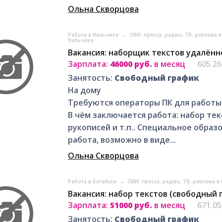
Ольна Скворцова
Работа в Нальчике
→
СМИ: пресса, радио, ТВ, реклама 
Нальчике
Вакансия: наборщик текстов удалённ
Зарплата:
46000 руб.
в месяц
605.2
Занятость:
Свободный график
На дому
Требуются операторы ПК для работы 
В чём заключается работа: набор тек
рукописей и т.п.. Специальное образ
работа, возможно в виде...
Ольна Скворцова
Работа в Батайске
→
СМИ: пресса, радио, ТВ, реклама в
Вакансия: набор текстов (свободный 
Зарплата:
51000 руб.
в месяц
671.0
Занятость:
Свободный график