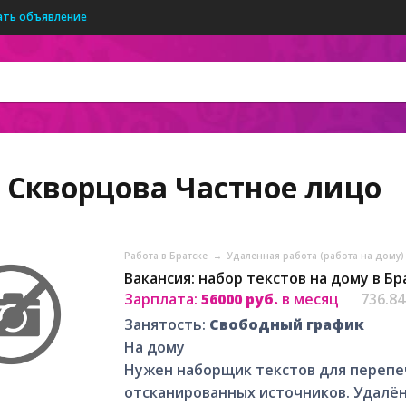
ать объявление
 Скворцова
Частное лицо
Работа в Братске
→
Удаленная работа (работа на дому) 
Вакансия: набор текстов на дому в Бр
Зарплата:
56000 руб.
в месяц
736.8
Занятость:
Свободный график
На дому
Нужен наборщик текстов для перепе
отсканированных источников. Удалён