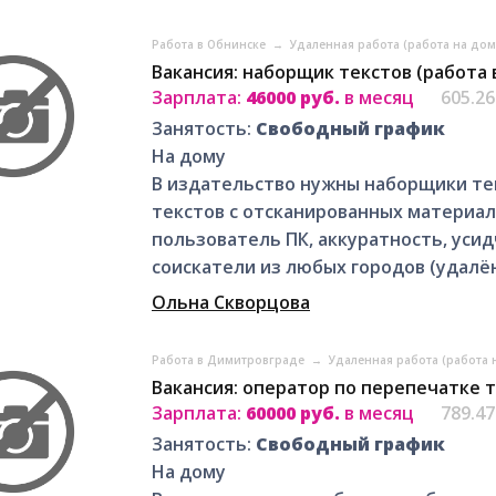
Работа в Обнинске
→
Удаленная работа (работа на дом
Вакансия: наборщик текстов (работа 
Зарплата:
46000 руб.
в месяц
605.2
Занятость:
Свободный график
На дому
В издательство нужны наборщики тек
текстов с отсканированных материа
пользователь ПК, аккуратность, уси
соискатели из любых городов (удалён
Ольна Скворцова
Работа в Димитровграде
→
Удаленная работа (работа 
Вакансия: оператор по перепечатке 
Зарплата:
60000 руб.
в месяц
789.4
Занятость:
Свободный график
На дому