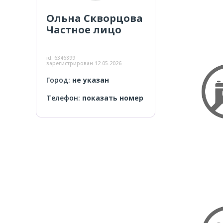
Ольна Скворцова
Частное лицо
id:
6346899
зарегистрирован
12.05.2026
Город:
не указан
Телефон:
показать номер