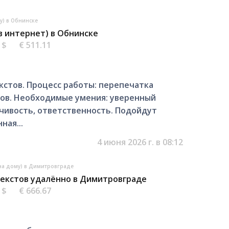
у) в Обнинске
в интернет) в Обнинске
6 $
€ 511.11
стов. Процесс работы: перепечатка
лов. Необходимые умения: уверенный
дчивость, ответственность. Подойдут
ная...
4 июня 2026 г. в 08:12
на дому) в Димитровграде
текстов удалённо в Димитровграде
7 $
€ 666.67