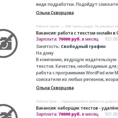
виде подработки. Подойдут соискател
Ольна Скворцова
Работа в Серове
→
СМИ: пресса, радио, ТВ, реклама в 
Вакансия: работа с текстом онлайн в
Зарплата:
70000 руб.
в месяц
921.0
Занятость:
Свободный график
На дому
В компанию, ведущую издательскую
текстов. Качества, необходимые для
работа с программами WordPad или M
соискатели из любых регионов, возрас
Ольна Скворцова
Работа в Орле
→
Удаленная работа (работа на дому) в 
Вакансия: наборщик текстов - удалё
Зарплата:
70000 руб.
в месяц
921.0