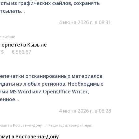
сты из графических файлов, сохранять
тсылать...
4 июня 2026 г. в 08:31
 в Кызыле
нтернете) в Кызыле
5 $
€ 566.67
епечатки отсканированных материалов.
дидаты из любых регионов. Необходимые
ми MS Word или OpenOffice Writer,
енное...
4 июня 2026 г. в 08:28
еклама в Ростове-на-Дону
→
Редакторы, копирайтеры,
ому) в Ростове-на-Дону