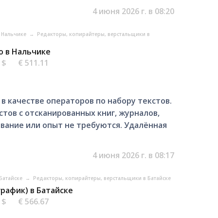
4 июня 2026 г. в 08:20
в Нальчике
→
Редакторы, копирайтеры, верстальщики в
о в Нальчике
6 $
€ 511.11
в качестве операторов по набору текстов.
стов с отсканированных книг, журналов,
ование или опыт не требуются. Удалённая
4 июня 2026 г. в 08:17
 Батайске
→
Редакторы, копирайтеры, верстальщики в Батайске
график) в Батайске
5 $
€ 566.67