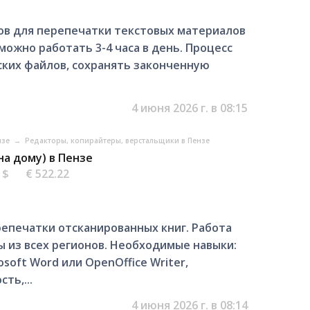
ов для перепечатки текстовых материалов
можно работать 3-4 часа в день. Процесс
ских файлов, сохранять законченную
4 июня 2026 г. в 08:15
нзе
→
Редакторы, копирайтеры, верстальщики в Пензе
на дому) в Пензе
2 $
€ 522.22
епечатки отсканированных книг. Работа
 из всех регионов. Необходимые навыки:
soft Word или OpenOffice Writer,
ть,...
4 июня 2026 г. в 08:14