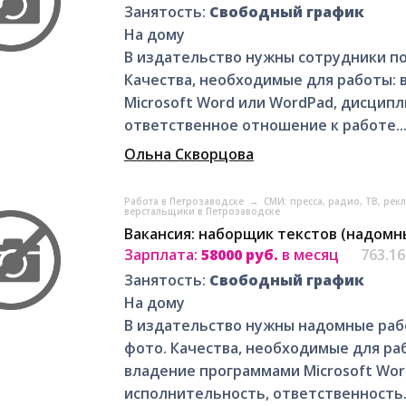
Занятость:
Свободный график
На дому
В издательство нужны сотрудники по
Качества, необходимые для работы: 
Microsoft Word или WordPad, дисцип
ответственное отношение к работе...
Ольна Скворцова
Работа в Петрозаводске
→
СМИ: пресса, радио, ТВ, ре
верстальщики в Петрозаводске
Вакансия: наборщик текстов (надомн
Зарплата:
58000 руб.
в месяц
763.1
Занятость:
Свободный график
На дому
В издательство нужны надомные рабо
фото. Качества, необходимые для ра
владение программами Microsoft Wor
исполнительность, ответственность. 