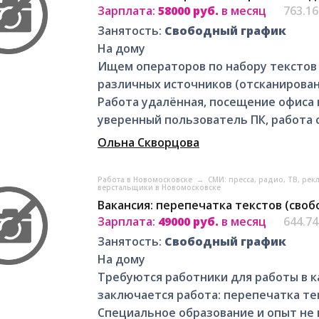
Зарплата:
58000 руб.
в месяц
763.1
Занятость:
Свободный график
На дому
Ищем операторов по набору текстов
различных источников (отсканирова
Работа удалённая, посещение офиса 
уверенный пользователь ПК, работа с.
Ольна Скворцова
Работа в Новомосковске
→
СМИ: пресса, радио, ТВ, ре
верстальщики в Новомосковске
Вакансия: перепечатка текстов (сво
Зарплата:
49000 руб.
в месяц
644.7
Занятость:
Свободный график
На дому
Требуются работники для работы в к
заключается работа: перепечатка те
Специальное образование и опыт не 