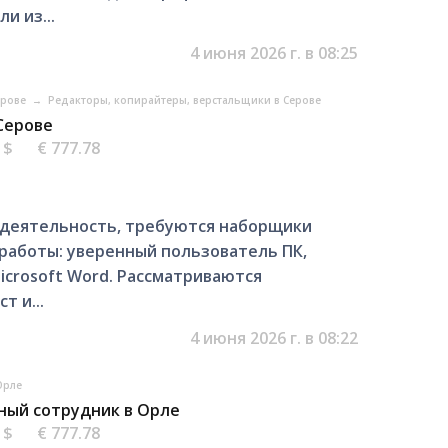
и из...
4 июня 2026 г. в 08:25
Серове
→
Редакторы, копирайтеры, верстальщики в Серове
 Серове
5 $
€ 777.78
 деятельность, требуются наборщики
 работы: уверенный пользователь ПК,
icrosoft Word. Рассматриваются
т и...
4 июня 2026 г. в 08:22
Орле
нный сотрудник в Орле
5 $
€ 777.78