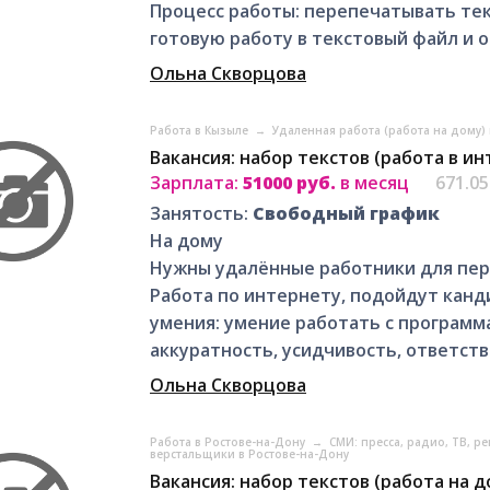
Процесс работы: перепечатывать тек
готовую работу в текстовый файл и о
Ольна Скворцова
Работа в Кызыле
→
Удаленная работа (работа на дому)
Вакансия: набор текстов (работа в и
Зарплата:
51000 руб.
в месяц
671.0
Занятость:
Свободный график
На дому
Нужны удалённые работники для пер
Работа по интернету, подойдут кан
умения: умение работать с программа
аккуратность, усидчивость, ответств
Ольна Скворцова
Работа в Ростове-на-Дону
→
СМИ: пресса, радио, ТВ, р
верстальщики в Ростове-на-Дону
Вакансия: набор текстов (работа на д