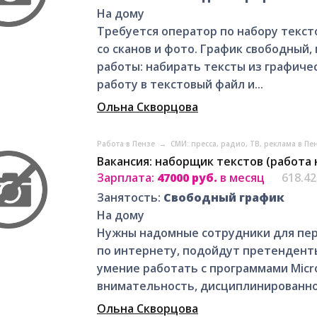
На дому
Требуется оператор по набору текст
со сканов и фото. График свободный, 
работы: набирать тексты из графиче
работу в текстовый файл и...
Ольна Скворцова
Работа в Пензе
→
СМИ: пресса, радио, ТВ, реклама в Пе
Вакансия: наборщик текстов (работа 
Зарплата:
47000 руб.
в месяц
618.4
Занятость:
Свободный график
На дому
Нужны надомные сотрудники для пер
по интернету, подойдут претенденты
умение работать с программами Micro
внимательность, дисциплинированнос
Ольна Скворцова