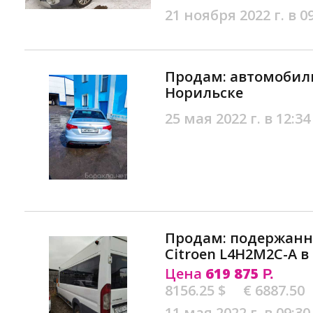
21 ноября 2022 г. в 0
Продам: автомобиль 
Норильске
25 мая 2022 г. в 12:34
Продам: подержан
Citroen L4H2M2C-A 
Цена
619 875
Р.
8156.25 $
€ 6887.50
11 мая 2022 г. в 09:30