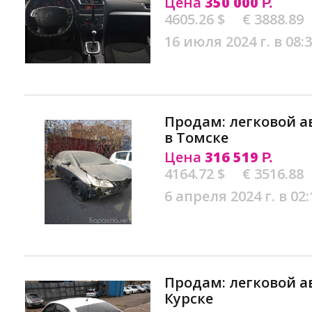
Цена
350 000
Р.
4605.26 $
€ 3888.89
16 июля 2024 г. в 08:
Продам: легковой а
в Томске
Цена
316 519
Р.
4164.72 $
€ 3516.88
6 апреля 2024 г. в 02:
Продам: легковой ав
Курске