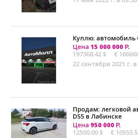
Куплю: автомобиль 
Цена
15 000 000
Р.
197368.42 $
€ 16666
22 сентября 2021 г. в
Продам: легковой а
DS5 в Лабинске
Цена
950 000
Р.
12500.00 $
€ 10555.