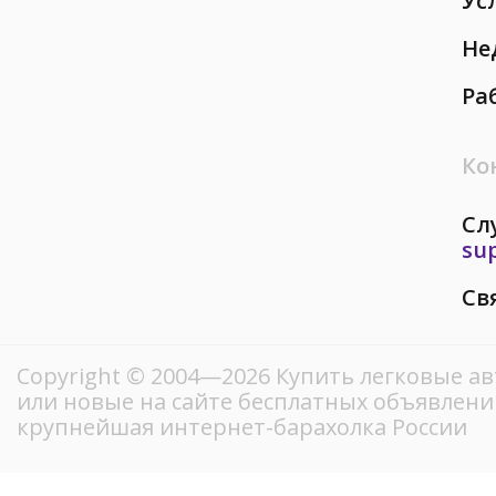
Ус
Не
Ра
Ко
Сл
su
Св
Copyright © 2004—2026 Купить легковые ав
или новые на сайте бесплатных объявлени
крупнейшая интернет-барахолка России