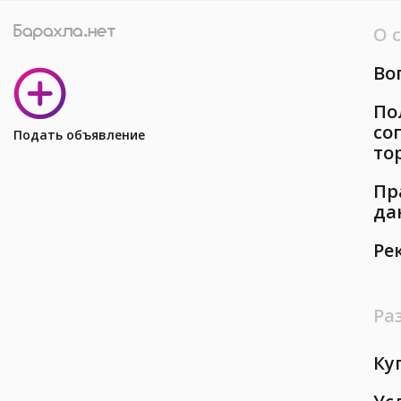
О 
Во
По
со
Подать объявление
то
Пр
да
Ре
Ра
Ку