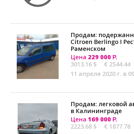
Продам: подержан
Citroen Berlingo I Р
Раменском
Цена
229 000
Р.
3013.16 $
€ 2544.44
11 апреля 2020 г. в 0
Продам: легковой а
в Калининграде
Цена
169 000
Р.
2223.68 $
€ 1877.78