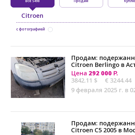
Все
Продам
Купл
5498
Citroen
с фотографией
Продам: подержан
Citroen Berlingo в А
Цена
292 000
Р.
3842.11 $
€ 3244.44
9 февраля 2025 г. в 0
Продам: подержан
Citroen С5 2005 в Мо