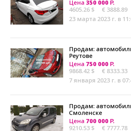
Цена
350 000
Р.
4605.26 $
€ 3888.89
23 марта 2023 г. в 11
Продам: автомобиль 
Реутове
Цена
750 000
Р.
9868.42 $
€ 8333.33
7 января 2023 г. в 07:
Продам: автомобиль 
Смоленске
Цена
700 000
Р.
9210.53 $
€ 7777.78