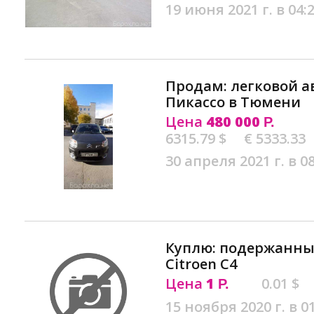
19 июня 2021 г. в 04:
Продам: легковой а
Пикассо в Тюмени
Цена
480 000
Р.
6315.79 $
€ 5333.33
30 апреля 2021 г. в 0
Куплю: подержанны
Citroen C4
Цена
1
0.01 $
Р.
15 ноября 2020 г. в 0