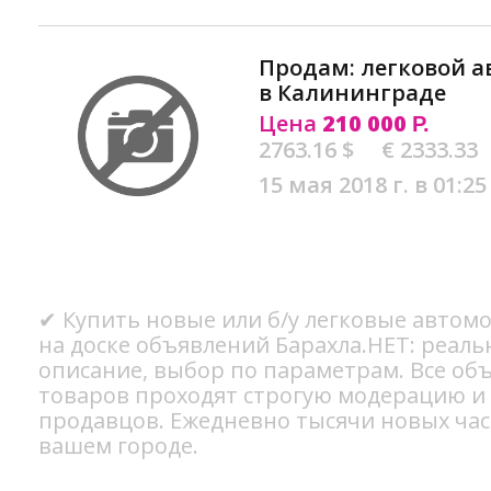
Продам: легковой а
в Калининграде
Цена
210 000
Р.
2763.16 $
€ 2333.33
15 мая 2018 г. в 01:25
✔ Купить новые или б/у легковые автомо
на доске объявлений Барахла.НЕТ: реал
описание, выбор по параметрам. Все об
товаров проходят строгую модерацию и
продавцов. Ежедневно тысячи новых ча
вашем городе.