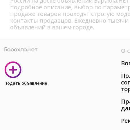
России на доске объявлений Барахла.НЕТ
подробное описание, выбор по параметр
продаже товаров проходят строгую мод
контакты продавцов. Ежедневно тысячи
объявлений в вашем городе.
О 
Во
По
со
Подать объявление
то
Пр
да
Ре