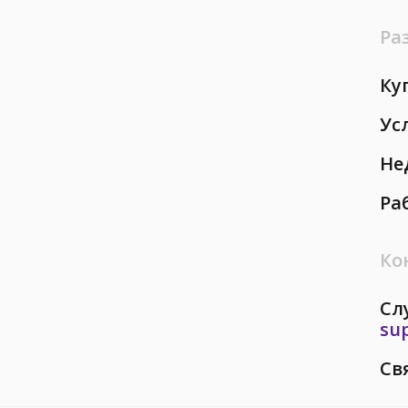
Ра
Ку
Ус
Не
Ра
Ко
Сл
su
Св