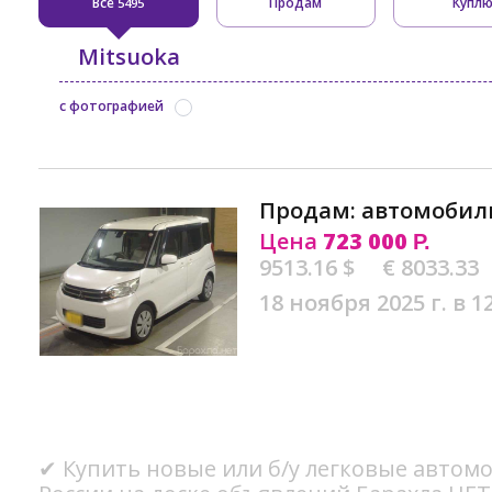
Все
Продам
Купл
5495
Mitsuoka
с фотографией
Продам: автомобиль
Цена
723 000
Р.
9513.16 $
€ 8033.33
18 ноября 2025 г. в 1
✔ Купить новые или б/у легковые автомо