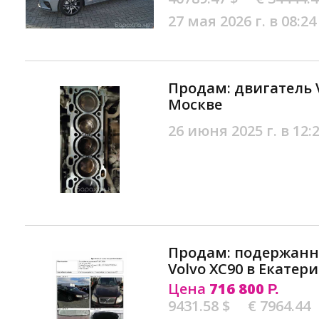
27 мая 2026 г. в 08:24
Продам: двигатель V
Москве
26 июня 2025 г. в 12:
Продам: подержан
Volvo XC90 в Екатер
Цена
716 800
Р.
9431.58 $
€ 7964.44