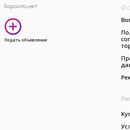
О 
Во
По
со
Подать объявление
то
Пр
да
Ре
Ра
Ку
Ус