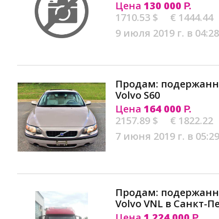
Цена
130 000
Р.
1710.53 $
€ 1444.44
9 июля 2019 г. в 04:28
Продам: подержан
Volvo S60
Цена
164 000
Р.
2157.89 $
€ 1822.22
7 июня 2019 г. в 05:2
Продам: подержан
Volvo VNL в Санкт-П
Цена
1 224 000
Р.