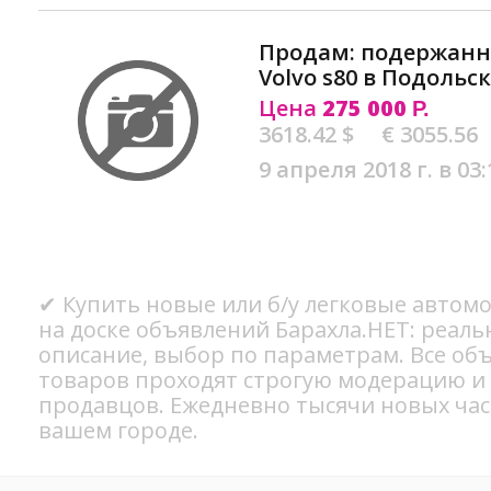
Продам: подержан
Volvo s80 в Подольс
Цена
275 000
Р.
3618.42 $
€ 3055.56
9 апреля 2018 г. в 03:
✔ Купить новые или б/у легковые автомо
на доске объявлений Барахла.НЕТ: реал
описание, выбор по параметрам. Все об
товаров проходят строгую модерацию и
продавцов. Ежедневно тысячи новых ча
вашем городе.